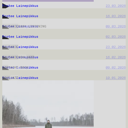
Frotee Lainepikkus
06.04.2026
BALEARIC
AMBIENT
DOWNTEMPO
Frotee Lainepikkus
30.03.2026
AMBIENT