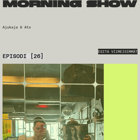
morning show
Ajukaja & Ats
ESITA VIIMEISIMMÄT
EPISODI
[
26
]