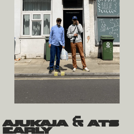
ajukaja & ats
early