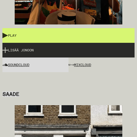
PLAY
LISÄÄ JONOON
SOUNDCLOUD
MIXCLOUD
SAADE